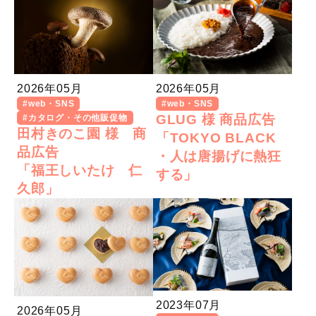
2026年05月
2026年05月
#web・SNS
#web・SNS
GLUG 様 商品広告
#カタログ・その他販促物
田村きのこ園 様 商
「TOKYO BLACK
品広告
・人は唐揚げに熱狂
「福王しいたけ 仁
する」
久郎」
2023年07月
2026年05月