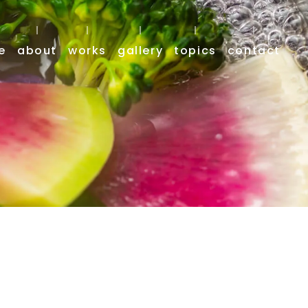
e
about
works
gallery
topics
contact